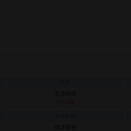
元件
宝鼎科技
六天五板
装修装饰Ⅱ
德才股份