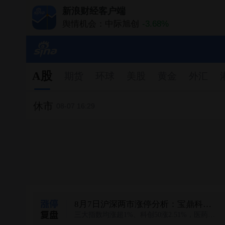
新浪财经客户端
舆情机会：中际旭创
-3.68%
舆情机会：长鑫科技
+1.00%
舆情机会：药明康德
+8.49%
舆情机会：云南锗业
+10.00%
舆情机会：江波龙
+5.53%
A股
期货
环球
美股
黄金
外汇
休市
08-07 16:29
8月7日沪深两市涨停分析：宝鼎科技、云南锗业、汇绿生态、沃格光电、百花医药均4连板
三大指数均涨超1%、科创50涨2.51%，医药、算力硬件联袂大涨