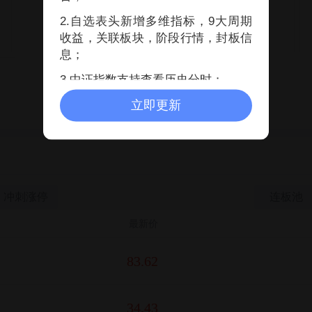
科创50
1744.02
2.自选表头新增多维指标，9大周期
收益，关联板块，阶段行情，封板信
+2.51%
72讨论
息；
3.中证指数支持查看历史分时；
立即更新
冲刺涨停
连板池
最新价
83.62
34.43