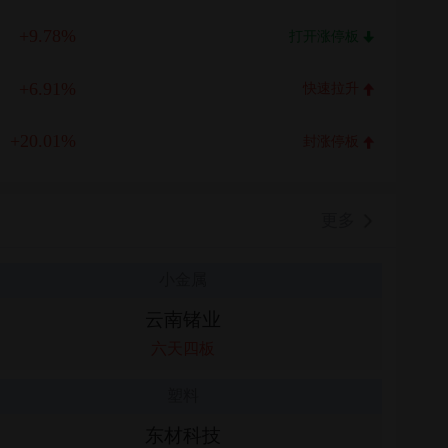
+9.78%
打开涨停板
+6.91%
快速拉升
+20.01%
封涨停板
更多
小金属
云南锗业
六天四板
塑料
东材科技