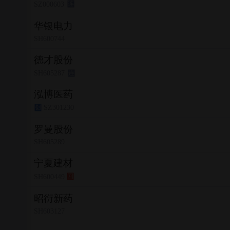
SZ000603
连
华银电力
SH600744
德才股份
SH605287
连
泓博医药
SZ301230
创
罗曼股份
SH605289
宁夏建材
SH600449
回
昭衍新药
SH603127