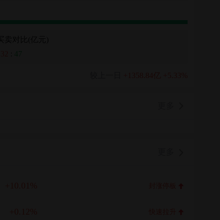
买卖对比(亿元)
132
:
47
较上一日
+1358.84亿
+5.33%
更多
更多
+10.01%
封涨停板
+0.12%
快速拉升