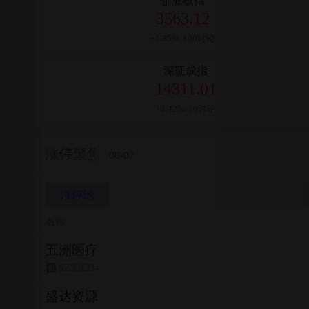
创业板指
3563.12
+1.35%
100讨论
深证成指
14311.01
+1.42%
10讨论
涨停聚焦
08-07
涨停池
名称
五洲医疗
SZ301234
创
盛达资源