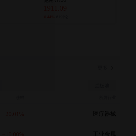
越南VN30
1911.09
+0.44%
61讨论
更多
烂板池
涨幅
所属行业
+20.01%
医疗器械
+10.00%
工业金属