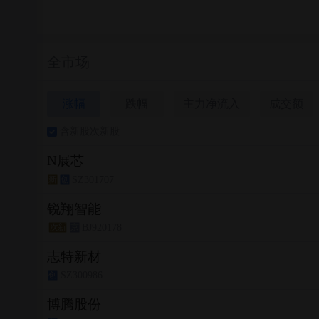
全市场
涨幅
跌幅
主力净流入
成交额
含新股次新股
N展芯
SZ301707
新
创
锐翔智能
BJ920178
次新
京
志特新材
SZ300986
创
博腾股份