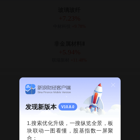
玻璃玻纤
+7.23%
中材科技
+9.78%
非金属材料Ⅱ
+5.94%
联瑞新材
+11.48%
期货
外汇
发现新版本
V10.8.0
道琼斯
54036.93
1.搜索优化升级，一搜纵览全景，板
+0.28%
343讨论
块联动一图看懂，股基指数一屏聚
合；