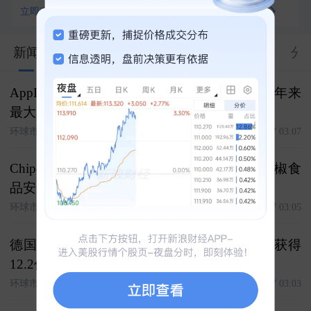
立即查看
查看全部100+资产对比
91.56万
新闻
股市汇
关联
大V
合约
资料
分
AppLovin人工智能业务受挫，股价料创逾一年来
最大单日跌幅
环球市场播报
2026-08-07 03:07
Chipotle股价延续跌势，但分析师对墨西哥辣椒食
品安全风波并不担忧
环球市场播报
2026-08-07 03:05
德国RWE公司已与美政府达成和解协议，将获得
12.2亿美元相关索赔
环球市场播报
2026-08-07 03:03