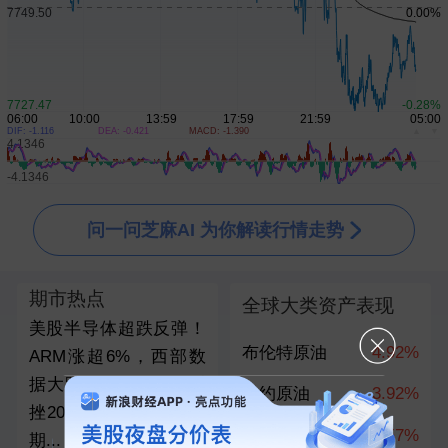
DIF: -1.116
DEA: -0.421
MACD: -1.390
▲
▼
问一问芝麻AI 为你解读行情走势
期市热点
全球大类资产表现
美股半导体超跌反弹！
布伦特原油
4.92%
ARM涨超6%，西部数
据大跌10%，AI巨头重
纽约原油
3.92%
挫20%，美联储加息预
上证指数
0.57%
期...