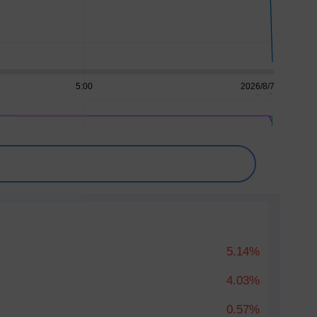
▲
▼
5.14%
4.03%
0.57%