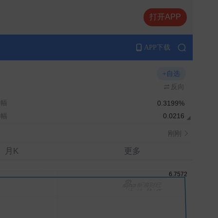
打开APP
APP下载
+自选
反向
振幅
0.3199%
波幅
0.0216
刚刚
月K
更多