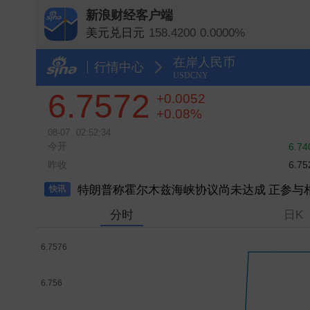
新浪财经客户端
美元兑日元
158.4200
0.0000%
比特币美元指数
64464.0000
-0.31%
在岸人民币
美元指数
99.9699
+0.0267%
行情中心
USDCNY
离岸人民币（香港）
6.7499
+0.0267%
6.7572
+0.0052
在岸人民币
6.7572
+0.0770%
+0.08%
08-07
02:52:34
今开
6.74
昨收
6.75
特朗普称霍尔木兹海峡协议尚未达成 正参与
快讯
分时
日K