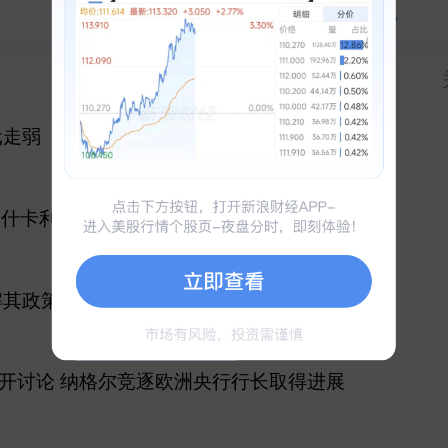
查看全部100+资产对比
分析
元走弱
 卡什卡利支持加息
解其政策框架
开讨论 纳格尔竞逐欧洲央行行长取得进展