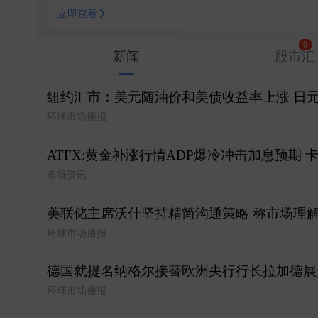
立即查看
0
新闻
股市汇
纽约汇市：美元随油价和美债收益率上涨 日
环球市场播报
ATFX:黄金补涨行情ADP爆冷冲击加息预期
市场资讯
美联储主席沃什坚持精简沟通策略 称市场理
环球市场播报
德国就提名纳格尔接替欧洲央行行长拉加德展
环球市场播报