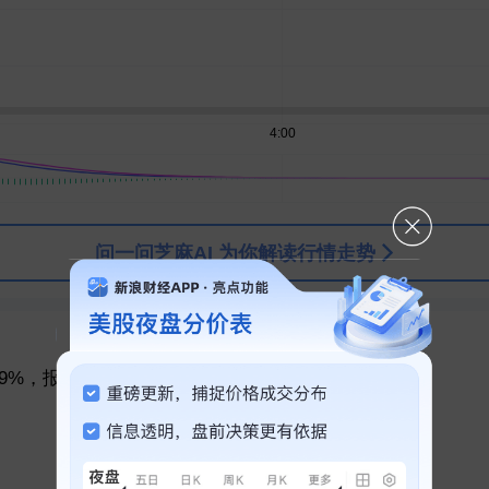
问一问芝麻AI 为你解读行情走势
全球大类资产表现
，报4242.00美元
布伦特原油
纽约原油
上证指数