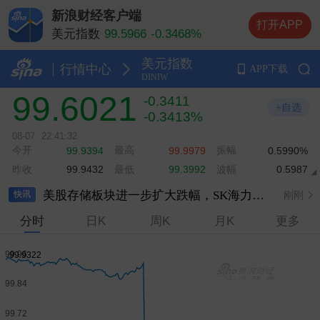
新浪财经客户端
打开APP
美元指数
99.5966
-0.3468%
离岸人民币（香港）
6.7432
-0.0726%
美元指数
在岸人民币
6.7488
-0.1243%
行情中心
APP下载
DINIW
美元兑日元
157.7400
-0.4292%
99.6021
-0.3411
比特币美元指数
65173.7300
+1.32%
+自选
-0.3413%
08-07
22:41:32
今开
最高
振幅
99.9394
99.9979
0.5990%
SpaceX股价大涨10％
刚刚
昨收
最低
波幅
99.9432
99.3992
0.5987
美股存储板块进一步扩大跌幅，SK海力士下跌5％
刚刚
快讯
分时
日K
周K
月K
更多
美股光通信板块高开 Coherent涨超11％
刚刚
北京出台房地产新政策 适度提高住房公积金最高贷款额度
刚刚
美股开盘：三大股指齐涨
刚刚
北京：非京籍家庭购房社保个税缴纳年限下调为一年
刚刚