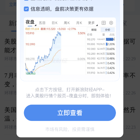
立即查看
查看全部100+资产对比
47.23万
新闻
股市汇
分析
关联
专家
美股早盘上涨 非农令加息预期降温但通胀数据可
能才是决定因素
环球市场播报
今天 22:29
7月非农就业数据走弱，支持美联储维持利率不
变，但加息选项并未彻底排除
环球市场播报
今天 22:26
美国个人投资者协会：散户们的乐观情绪突然升
温，但仍低于历史平均水平
环球市场播报
今天 22:23