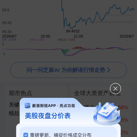
闪迪美股盘前涨超5％
刚刚
美国7月非农意外减少
刚刚
寒武纪：2026年上半年净利润23.11亿元，同比增122.61％
刚刚
胜宏科技：与核心客户合作的研发迭代产品正顺利推进，部分客户已释放2027-2028年长期需求
刚刚
DIF: 0.004
DEA: 0.003
MACD: 0.002
▲
▼
问一问芝麻AI 为你解读行情走势
期市热点
全球大类资产表现
关键数据出炉，金价直
纽约黄金
2.58%
线拉升
2.56%
伦敦金（现货黄金）
上证指数
1.02%