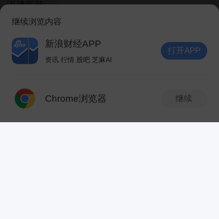
泓博医药
32.42
+19.99%
医疗服务
SZ301230
创
继续浏览内容
光智科技
240.00
+18.81%
新浪财经APP
光学光电子
打开APP
SZ300489
创
资讯 行情 股吧 芝麻AI
打开APP
诺唯赞
23.22
+18.59%
生物制品
SH688105
科
Chrome浏览器
继续
药石科技
新版本抢先体验
V10.8.0
47.50
+18.39%
医疗服务
SZ300725
创
华兰股份
84.23
+18.00%
医疗器械
SZ301093
创
劲拓股份
30.70
+17.76%
自动化设备
发现新版本
V10.8.0
SZ300400
创
泰金新能
128.99
+17.69%
专用设备
1.搜索优化升级，一搜纵览全景，板块联动一
SH688813
次新
科