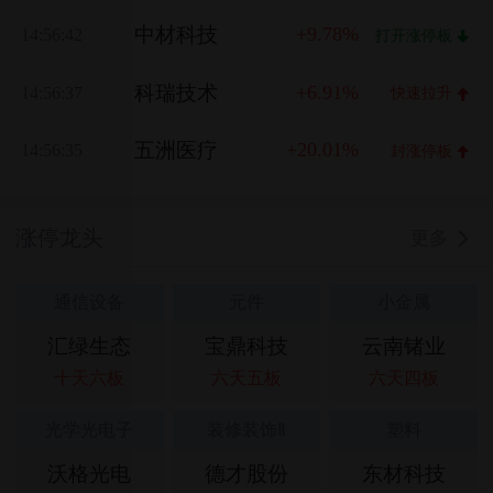
中材科技
+9.78%
14:56:42
打开涨停板
科瑞技术
+6.91%
14:56:37
快速拉升
五洲医疗
+20.01%
14:56:35
封涨停板
涨停龙头
更多
通信设备
元件
小金属
汇绿生态
宝鼎科技
云南锗业
十天六板
六天五板
六天四板
光学光电子
装修装饰Ⅱ
塑料
沃格光电
德才股份
东材科技