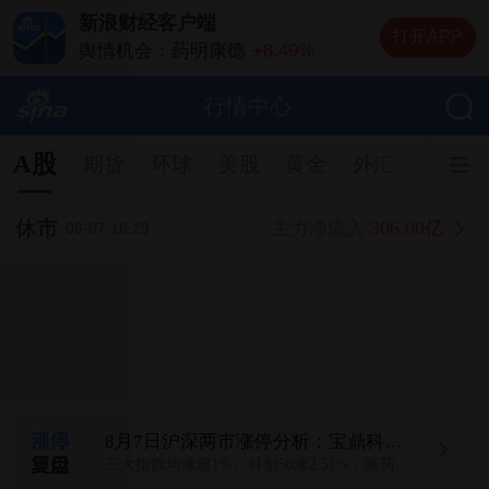
新浪财经客户端
打开APP
舆情机会：药明康德
+8.49%
舆情机会：长鑫科技
+1.00%
舆情机会：中际旭创
-3.68%
行情中心
舆情机会：兆易创新
+8.32%
舆情机会：云南锗业
+10.00%
A股
期货
环球
美股
黄金
外汇
港股
休市
306.00亿
主力净流入
08-07 16:29
8月7日沪深两市涨停分析：宝鼎科技、云南锗业、汇绿生态、沃格光电、百花医药均4连板
三大指数均涨超1%、科创50涨2.51%，医药、算力硬件联袂大涨