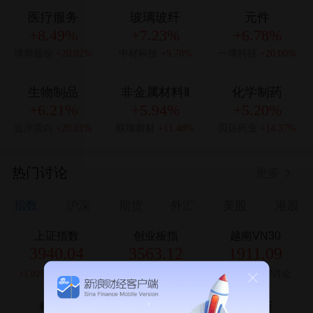
医疗服务
玻璃玻纤
元件
+8.49%
+7.23%
+6.78%
博腾股份
+20.02%
中材科技
+9.78%
一博科技
+20.00%
生物制品
非金属材料Ⅱ
化学制药
+6.21%
+5.94%
+5.20%
近岸蛋白
+20.01%
联瑞新材
+11.48%
贝达药业
+14.37%
热门讨论
更多
指数
沪深
期货
外汇
美股
港股
上证指数
创业板指
越南VN30
3940.04
3563.12
1911.09
+1.02%
15596讨论
+1.35%
10535讨论
+0.44%
8997讨论
科创50
纳斯达克
道琼斯