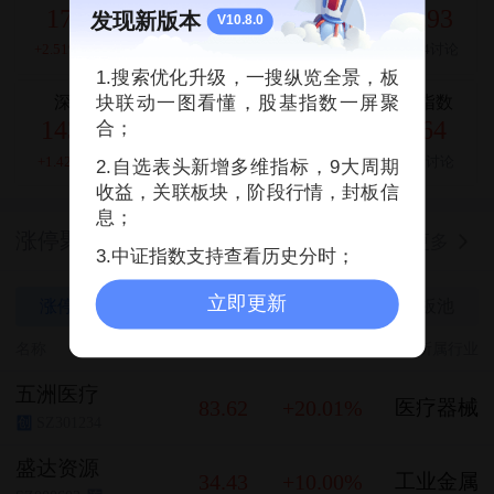
1744.02
26690.62
54036.93
发现新版本
V10.8.0
+2.51%
5160讨论
+1.30%
2930讨论
+0.28%
1024讨论
1.搜索优化升级，一搜纵览全景，板
深证成指
恒生指数
标普500指数
块联动一图看懂，股基指数一屏聚
14311.01
25668.03
7757.64
合；
+1.42%
711讨论
+0.54%
211讨论
+0.62%
102讨论
2.自选表头新增多维指标，9大周期
收益，关联板块，阶段行情，封板信
息；
涨停聚焦
更多
08-07
3.中证指数支持查看历史分时；
立即更新
涨停池
冲刺涨停
连板池
烂板池
名称
最新价
涨幅
所属行业
五洲医疗
83.62
+20.01%
医疗器械
SZ301234
创
盛达资源
34.43
+10.00%
工业金属