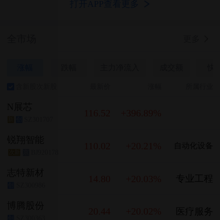
打开APP查看更多
全市场
更多
涨幅
跌幅
主力净流入
成交额
快
含新股次新股
最新价
涨幅
所属行业
N展芯
116.52
+396.89%
SZ301707
新
创
锐翔智能
110.02
+20.21%
自动化设备
BJ920178
次新
京
志特新材
14.80
+20.03%
专业工程
SZ300986
创
博腾股份
20.44
+20.02%
医疗服务
SZ300363
创