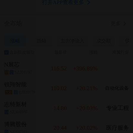
打开APP查看更多
全市场
更多
涨幅
跌幅
主力净流入
成交额
快
含新股次新股
最新价
涨幅
所属行业
N展芯
116.52
+396.89%
SZ301707
新
创
锐翔智能
110.02
+20.21%
自动化设备
BJ920178
次新
京
志特新材
14.80
+20.03%
专业工程
SZ300986
创
博腾股份
20.44
+20.02%
医疗服务
SZ300363
创