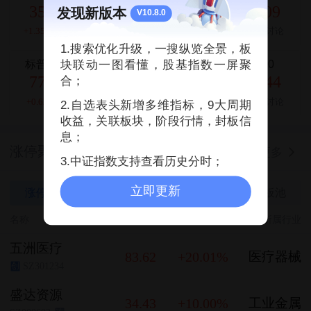
3563.12
1744.02
1911.09
发现新版本
V10.8.0
+1.35%
164讨论
+2.51%
122讨论
+0.44%
70讨论
1.搜索优化升级，一搜纵览全景，板
标普500指数
深证成指
沪深300
块联动一图看懂，股基指数一屏聚
7757.64
14311.01
4694.44
合；
+0.62%
40讨论
+1.42%
30讨论
+0.93%
10讨论
2.自选表头新增多维指标，9大周期
收益，关联板块，阶段行情，封板信
息；
涨停聚焦
更多
08-07
3.中证指数支持查看历史分时；
立即更新
涨停池
冲刺涨停
连板池
烂板池
名称
最新价
涨幅
所属行业
五洲医疗
83.62
+20.01%
医疗器械
SZ301234
创
盛达资源
34.43
+10.00%
工业金属