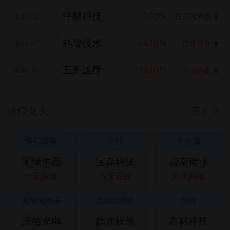
中材科技
+9.78%
14:56:42
打开涨停板
科瑞技术
+6.91%
14:56:37
快速拉升
五洲医疗
+20.01%
14:56:35
封涨停板
涨停龙头
更多
通信设备
元件
小金属
汇绿生态
宝鼎科技
云南锗业
十天六板
六天五板
六天四板
光学光电子
装修装饰Ⅱ
塑料
沃格光电
德才股份
东材科技