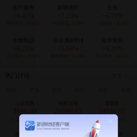
医疗服务
玻璃玻纤
元件
+8.49%
+7.23%
+6.78%
博腾股份
+20.02%
中材科技
+9.78%
一博科技
+20.00%
生物制品
非金属材料Ⅱ
化学制药
+6.21%
+5.94%
+5.20%
近岸蛋白
+20.01%
联瑞新材
+11.48%
贝达药业
+14.37%
热门讨论
更多
指数
沪深
期货
外汇
美股
港股
上证指数
纳斯达克
道琼斯
3940.04
26690.62
54036.93
+1.02%
655讨论
+1.30%
511讨论
+0.28%
250讨论
创业板指
科创50
越南VN30