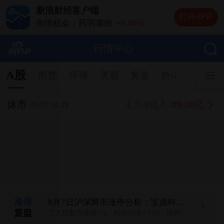
新浪财经客户端
打开APP
舆情机会：药明康德
+8.49%
舆情机会：长鑫科技
+1.00%
舆情机会：寒武纪
+2.72%
行情中心
舆情机会：中际旭创
-3.68%
舆情机会：云南锗业
+10.00%
A股
期货
环球
美股
黄金
外汇
港股
休市
306.00亿
主力净流入
08-07 16:29
8月7日沪深两市涨停分析：宝鼎科技、云南锗业、汇绿生态、沃格光电、百花医药均4连板
三大指数均涨超1%、科创50涨2.51%，医药、算力硬件联袂大涨