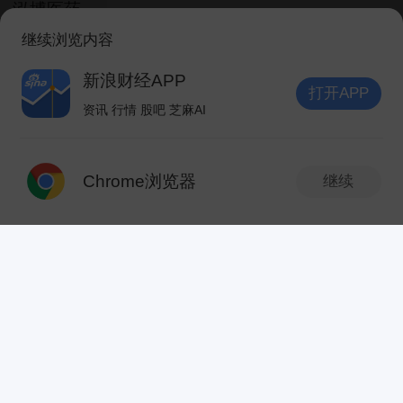
泓博医药
32.42
+19.99%
医疗服务
SZ301230
创
继续浏览内容
光智科技
240.00
+18.81%
新浪财经APP
光学光电子
打开APP
SZ300489
创
资讯 行情 股吧 芝麻AI
打开APP
诺唯赞
23.22
+18.59%
生物制品
SH688105
科
Chrome浏览器
继续
药石科技
新版本抢先体验
V10.8.0
47.50
+18.39%
医疗服务
SZ300725
创
华兰股份
84.23
+18.00%
医疗器械
SZ301093
创
劲拓股份
30.70
+17.76%
自动化设备
发现新版本
V10.8.0
SZ300400
创
泰金新能
128.99
+17.69%
专用设备
1.搜索优化升级，一搜纵览全景，板块联动一
SH688813
次新
科